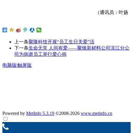
（通讯员：叶扬
上一条
聚隆科技开展“员工生日关爱”活
下一条
生命无常 人间有爱——聚锋新材料公司滨江分公
司为病逝员工举行爱心捐
电脑版
|
触屏版
公示：
汽车零部件材料项目验收监测报告
南京聚隆科技股份有限公司聚隆汽车零部件变动影响分析专家
意见
南京聚隆科技股份有限公司聚隆汽车零部件变动环境影响分析
报告
Powered by
MetInfo 5.3.19
©2008-2026
www.metinfo.cn