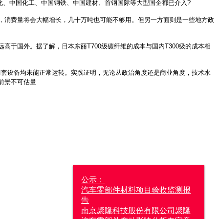
石化、中国化工、中国钢铁、中国建材、首钢国际等大型国企都已介入?
，消费量将会大幅增长，几十万吨也可能不够用。但另一方面则是一些地方政
于国外。据了解，日本东丽T700级碳纤维的成本与国内T300级的成本相
两套设备均未能正常运转。实践证明，无论从政治角度还是商业角度，技术水
前景不可估量
公示：
汽车零部件材料项目验收监测报
告
南京聚隆科技股份有限公司聚隆