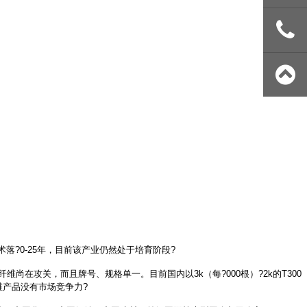
号
在线咨询
025
5811208
?0-25年，目前该产业仍然处于培育阶段?
尚在攻关，而且牌号、规格单一。目前国内以3k（每?000根）?2k的T300
维产品没有市场竞争力?