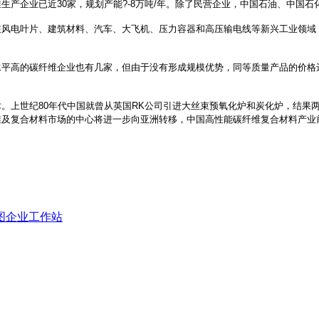
产企业已近30家，规划产能?-8万吨/年。除了民营企业，中国石油、中国
在风电叶片、建筑材料、汽车、大飞机、压力容器和高压输电线等新兴工业领域
高的碳纤维企业也有几家，但由于没有形成规模优势，同等质量产品的价格远高
。上世纪80年代中国就曾从英国RK公司引进大丝束预氧化炉和炭化炉，结果
维及复合材料市场的中心将进一步向亚洲转移，中国高性能碳纤维复合材料产业
图
企业工作站