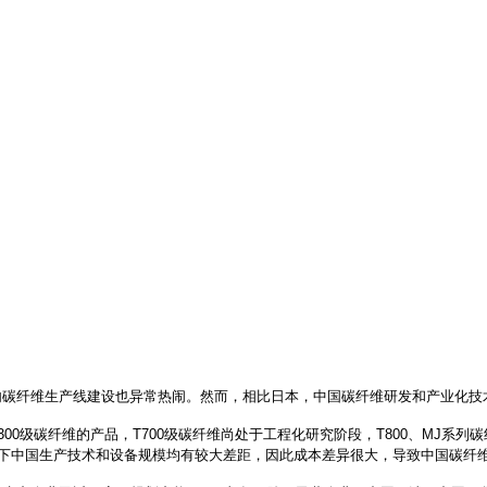
纤维生产线建设也异常热闹。然而，相比日本，中国碳纤维研发和产业化技术落
级碳纤维的产品，T700级碳纤维尚处于工程化研究阶段，T800、MJ系列碳纤维
相比之下中国生产技术和设备规模均有较大差距，因此成本差异很大，导致中国碳纤