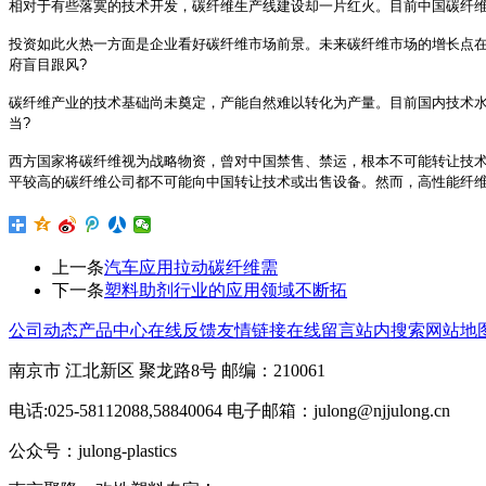
相对于有些落寞的技术开发，碳纤维生产线建设却一片红火。目前中国碳纤维生
投资如此火热一方面是企业看好碳纤维市场前景。未来碳纤维市场的增长点
府盲目跟风?
碳纤维产业的技术基础尚未奠定，产能自然难以转化为产量。目前国内技术水平
当?
西方国家将碳纤维视为战略物资，曾对中国禁售、禁运，根本不可能转让技术
平较高的碳纤维公司都不可能向中国转让技术或出售设备。然而，高性能纤
上一条
汽车应用拉动碳纤维需
下一条
塑料助剂行业的应用领域不断拓
公司动态
产品中心
在线反馈
友情链接
在线留言
站内搜索
网站地
南京市 江北新区 聚龙路8号 邮编：210061
电话:025-58112088,58840064 电子邮箱：julong@njjulong.cn
公众号：julong-plastics