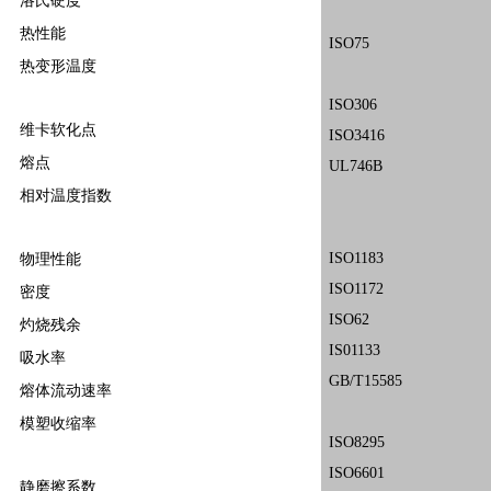
洛氏硬度
热性能
ISO75
热变形温度
ISO306
维卡软化点
ISO3416
熔点
UL746B
相对温度指数
ISO1183
物理性能
ISO1172
密度
ISO62
灼烧残余
IS01133
吸水率
GB/T15585
熔体流动速率
模塑收缩率
ISO8295
ISO6601
静磨擦系数