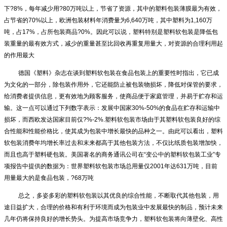
下?8%，每年减少用?80万吨以上，节省了资源，其中的塑料包装薄膜最为有效，
占节省的70%以上，欧洲包装材料年消费量为6,640万吨，其中塑料为1,160万
吨，占17%，占所包装商品?0%。因此可以说，塑料特别是塑料软包装是降低包
装重量的最有效方式，减少的重量甚至比回收再重复用量大，对资源的合理利用起
的作用最大
德国《塑料》杂志在谈到塑料软包装在食品包装上的重要性时指出，它已成
为文化的一部分，除包装作用外，它还能防止被包装物损坏，降低对保管的要求，
给消费者提供信息，更有效地为顾客服务，使商品便于家庭管理，并易于贮存和运
输。这一点可以通过下列数字表示：发展中国家30%-50%的食品在贮存和运输中
损坏，而西欧发达国家目前仅?%-2%.塑料软包装市场由于其塑料软包装良好的综
合性能和性能价格比，使其成为包装中增长最快的品种之一。由此可以看出，塑料
软包装消费年均增长率过去和末来都高于其他包装方法，不仅比纸质包装增加快，
而且也高于塑料硬包装。美国著名的商务通讯公司在“变公中的塑料软包装工业”专
项报告中提供的数据为：世界塑料软包装市场总用量仅2001年达631万吨，目前
用量最大的是食品包装，?68万吨
总之，多姿多彩的塑料软包装以其优良的综合性能，不断取代其他包装，用
途日益扩大，合理的价格和有利于环境而成为包装业中发展最快的制品，预计未来
几年仍将保持良好的增长势头。为提高市场竞争力，塑料软包装将向薄壁化、高性