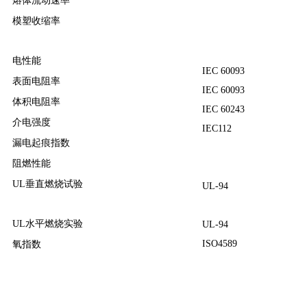
熔体流动速率
模塑收缩率
电性能
IEC 60093
表面电阻率
IEC 60093
体积电阻率
IEC 60243
介电强度
IEC112
漏电起痕指数
阻燃性能
UL垂直燃烧试验
UL-94
UL水平燃烧实验
UL-94
ISO4589
氧指数