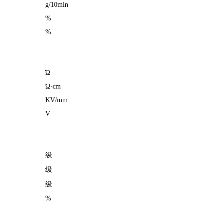
g/10min
%
%
Ώ
Ώ·cm
KV/mm
V
级
级
级
%