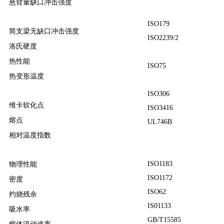
悬臂量缺口冲击强度
ISO179
简支梁无缺口冲击强度
ISO2239/2
洛氏硬度
热性能
ISO75
热变形温度
ISO306
维卡软化点
ISO3416
熔点
UL746B
相对温度指数
ISO1183
物理性能
ISO1172
密度
ISO62
灼烧残余
IS01133
吸水率
GB/T15585